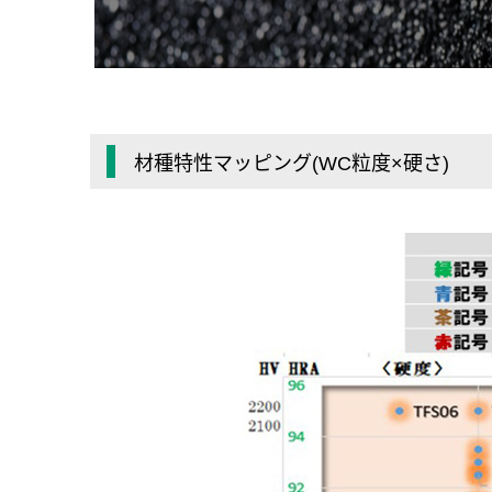
材種特性マッピング(WC粒度×硬さ)