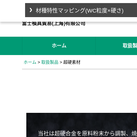
材種特性マッピング(WC粒度×硬さ)
ホーム
取扱
ホーム
>
取扱製品
> 超硬素材
当社は超硬合金を原料粉末から調製、焼