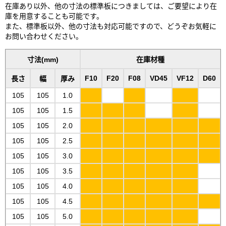
在庫あり以外、他の寸法の標準板につきましては、ご要望により在
庫を用意することも可能です。
また、標準板以外、他の寸法も対応可能ですので、どうぞお気軽に
お問い合わせください。
寸法(mm)
在庫材種
F10
F20
F08
VD45
VF12
D60
長さ
幅
厚み
105
105
1.0
105
105
1.5
105
105
2.0
105
105
2.5
105
105
3.0
105
105
3.5
105
105
4.0
105
105
4.5
105
105
5.0