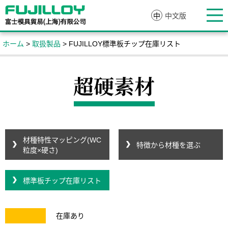
中
中文版
ホーム
>
取扱製品
> FUJILLOY標準板チップ在庫リスト
材種特性マッピング(WC
特徴から材種を選ぶ
粒度×硬さ)
標準板チップ在庫リスト
在庫あり